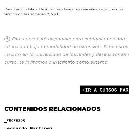
Curso en modalidad híbrida. Las clases presenciales serán los días
viernes de las semanas 2, 5 y 8.
Este curso está disponible para cualquier persona
interesada bajo la modalidad de extensión. Si no estás
inscrito en la Universidad de los Andes y deseas tomar 
curso, te invitamos a
inscribirlo como externo
.
IR A CURSOS MAR
CONTENIDOS RELACIONADOS
PROFESOR
Leonardo Martínez