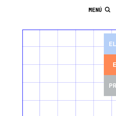
MENÚ
E
P