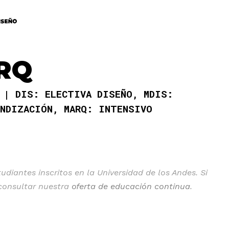
RQ
S
DIS: ELECTIVA DISEÑO, MDIS:
UNDIZACIÓN, MARQ: INTENSIVO
diantes inscritos en la Universidad de los Andes. Si
 consultar nuestra
oferta de educación continua
.