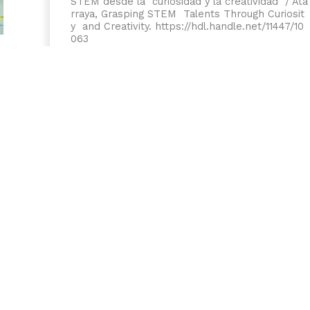
STEM desde la curiosidad y la creatividad / Ata
rraya, Grasping STEM Talents Through Curiosit
y and Creativity
.
https://hdl.handle.net/11447/10
063
UNIVERSIDAD DE LOS ANDES
[+57] (601) 339 4949
Cra. 1 #18A - 12
DEPARTAMENTO DE ARQUITECTURA
[+57] (601) 339 4949 EXT. 2485
Bloque C / Piso 5