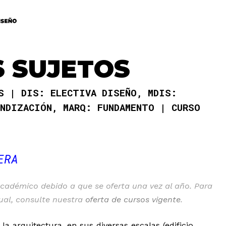
 SUJETOS
AS
DIS: ELECTIVA DISEÑO, MDIS:
UNDIZACIÓN, MARQ: FUNDAMENTO
CURSO
ERA
cadémico debido a que se oferta una vez al año. Para
tual, consulte nuestra
oferta de cursos vigente
.
 arquitectura, en sus diversas escalas (edificio,