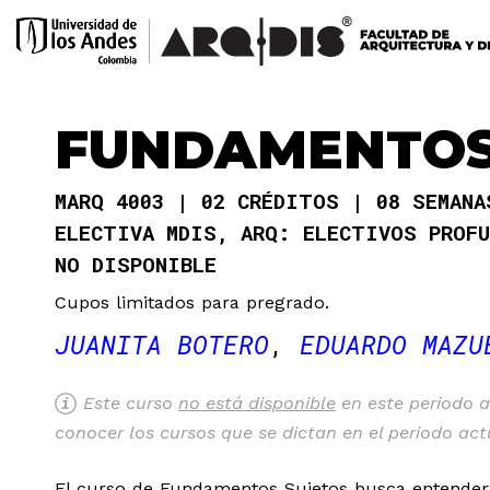
FUNDAMENTOS
MARQ 4003
02 CRÉDITOS
08 SEMAN
ELECTIVA MDIS, ARQ: ELECTIVOS PROF
NO DISPONIBLE
Cupos limitados para pregrado.
JUANITA BOTERO
EDUARDO MAZU
Este curso
no está disponible
en este periodo a
conocer los cursos que se dictan en el periodo ac
El curso de Fundamentos Sujetos busca entender la