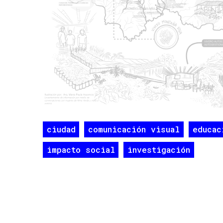
ciudad
comunicación visual
educac
impacto social
investigación