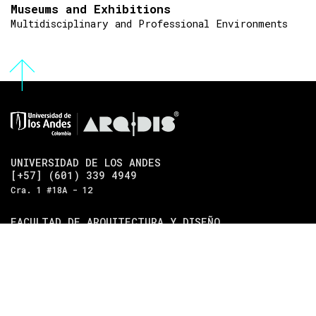
Museums and Exhibitions
Multidisciplinary and Professional Environments
UNIVERSIDAD DE LOS ANDES
[+57] (601) 339 4949
Cra. 1 #18A - 12
FACULTAD DE ARQUITECTURA Y DISEÑO
SOMOSARQDIS@UNIANDES.EDU.CO
Bloque C / Piso 6
DEPARTAMENTO DE ARQUITECTURA
[+57] (601) 339 4949 EXT. 2485
Bloque C / Piso 5