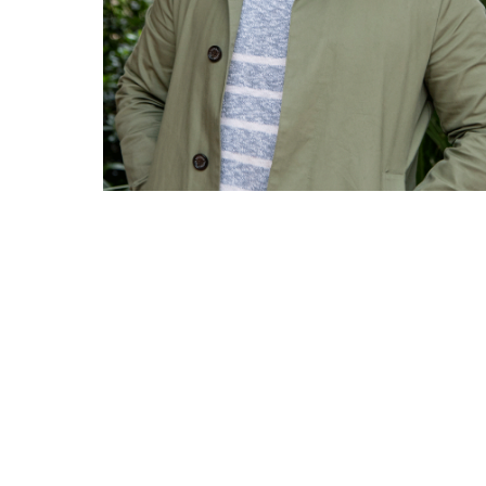
David Peñaloza habla de su
experiencia MAM
05 OCT 20