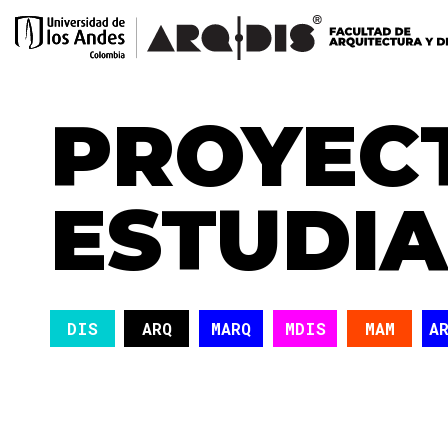
PROYEC
ESTUDI
DIS
ARQ
MARQ
MDIS
MAM
A
EDUCACIÓN
HISTORIA
MATERIALIDAD
S
DISEÑO DE PRODUCTO
VIVIENDA
REGIÓN