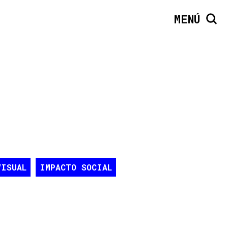
MENÚ
VISUAL
IMPACTO SOCIAL
ONAL
INNOVACIÓN
UARIO
TECNOLOGÍA
PAISAJE