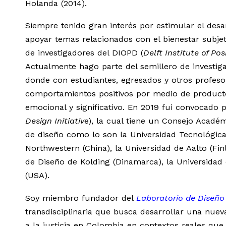
Holanda (2014).
Siempre tenido gran interés por estimular el des
apoyar temas relacionados con el bienestar subjet
de investigadores del DIOPD (
Delft Institute of Pos
Actualmente hago parte del semillero de investig
donde con estudiantes, egresados y otros profes
comportamientos positivos por medio de producto
emocional y significativo. En 2019 fui convocado pa
Design Initiativ
e), la cual tiene un Consejo Acad
de diseño como lo son la Universidad Tecnológica 
Northwestern (China), la Universidad de Aalto (Finl
de Diseño de Kolding (Dinamarca), la Universidad 
(USA).
Soy miembro fundador del
Laboratorio de Diseño 
transdisciplinaria que busca desarrollar una nue
a la justicia en Colombia en contextos reales que