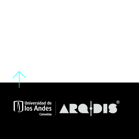
Visiones desde el diseño para una
San Andrés sostenible
Carolina Obregón
Christiaan Job Nieman