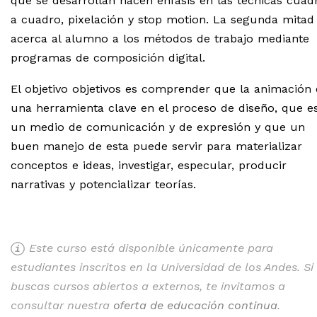
que se desarrollan hacen énfasis en las técnicas cuad
a cuadro, pixelación y stop motion. La segunda mitad
acerca al alumno a los métodos de trabajo mediante
programas de composición digital.
El objetivo objetivos es comprender que la animación 
una herramienta clave en el proceso de diseño, que e
un medio de comunicación y de expresión y que un
buen manejo de esta puede servir para materializar
conceptos e ideas, investigar, especular, producir
narrativas y potencializar teorías.
Este curso está disponible únicamente para
estudiantes inscritos en la Universidad de los Andes. Si
buscas cursos abiertos a externos, te invitamos a
consultar nuestra
oferta de educación continua
.