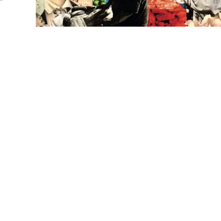
Laboratorio de métodos a través d
la arquitectura
MARQ 4203
Cupos limitados para pregrado
UNIVERSIDAD DE LOS ANDES
[+57] (601) 339 4949