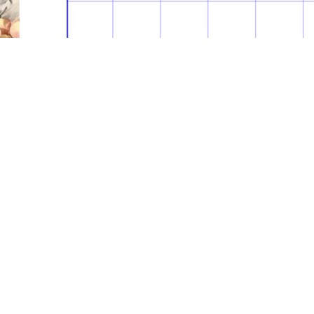
e
La síntesis como herramienta
creativa: Una visión pragmática
la representación arquitectónic
ARQT 2727
FACULTAD DE ARQUITECTURA Y DISEÑO
SOMOSARQDIS@UNIANDES.EDU.CO