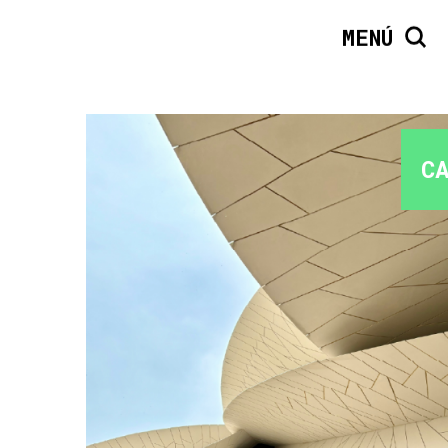
MENÚ
C