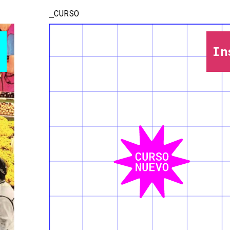
CURSO
In