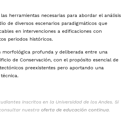
s las herramientas necesarias para abordar el análisis
tudio de diversos escenarios paradigmáticos que
cables en intervenciones a edificaciones con
tos periodos históricos.
n morfológica profunda y deliberada entre una
icio de Conservación, con el propósito esencial de
uitectónicos preexistentes pero aportando una
 técnica.
diantes inscritos en la Universidad de los Andes. Si
 consultar nuestra
oferta de educación continua
.