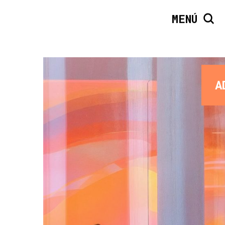
MENÚ
A