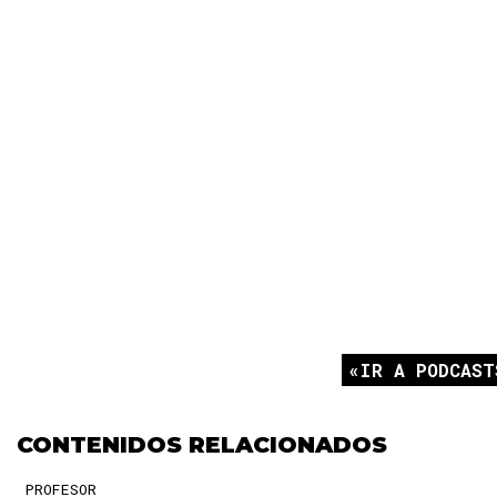
las negociaciones sobre el espacio urbano. La noción 
paisaje urbano, implica la comprensión de…
IR A PODCAST
CONTENIDOS RELACIONADOS
PROFESOR