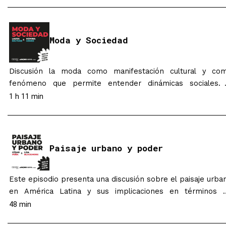
Legal Design Lab of Stanford University School of Law and
pioneer in Legal Design will address…
Moda y Sociedad
Discusión la moda como manifestación cultural y co
fenómeno que permite entender dinámicas sociales.
través de un paralelo entre estudios de caso históricos
1 h 11 min
fenómenos contemporáneos como las eleccion
presidenciales, la cultura popular y los medios, se discu
sobre la moda y su relación con el poder, su capacid
narrativa, y su fuerza simbólica,…
Paisaje urbano y poder
Este episodio presenta una discusión sobre el paisaje urba
en América Latina y sus implicaciones en términos 
negociaciones de poder. Se discute sobre la estética urba
48 min
y la manera como se ha situado y se sitúa, como centro 