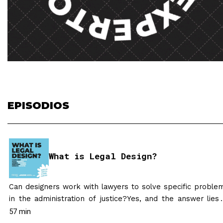
EPISODIOS
What is Legal Design?
Can designers work with lawyers to solve specific proble
in the administration of justice?Yes, and the answer lies 
Legal Design and Design Thinking applied to Law. To discu
57 min
these issues, Margaret Hagan, professor, and director of t