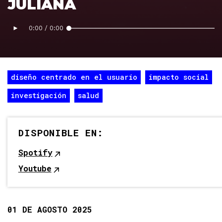
JULIANA
►
0:00
/
0:00
diseño centrado en el usuario
impacto social
investigación
salud
DISPONIBLE EN:
Spotify
Youtube
01 DE AGOSTO 2025