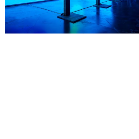
Por otro lado, las personas pueden encontrar
esculturas en tamaño real de las especies marinas
hechas por la artista Astrid Galán (desde el megalodó
el tiburón más grande del mundo, hasta el tiburón
linterna enano, el más pequeño de esta especie).