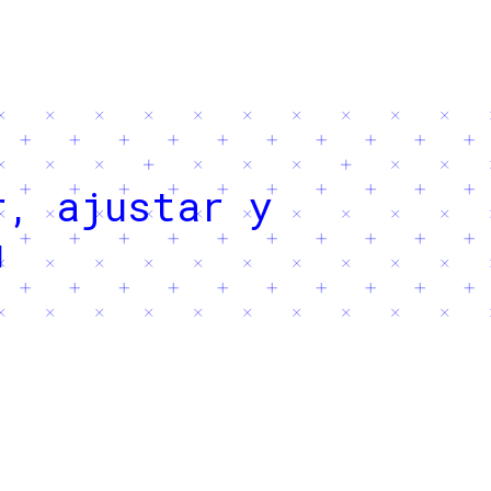
r, ajustar y
u