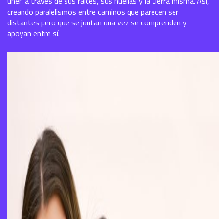
unen a través de sus raíces, sus huellas y la tierra misma. Así,
creando paralelismos entre caminos que parecen ser
distantes pero que se juntan una vez se comprenden y
apoyan entre sí.