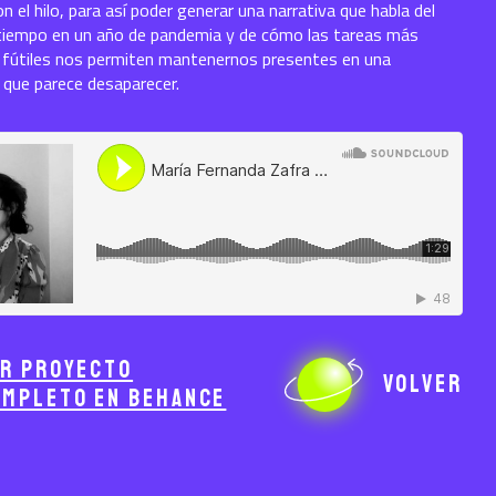
n el hilo, para así poder generar una narrativa que habla del
 tiempo en un año de pandemia y de cómo las tareas más
 fútiles nos permiten mantenernos presentes en una
 que parece desaparecer.
er proyecto
Volver
ompleto en Behance