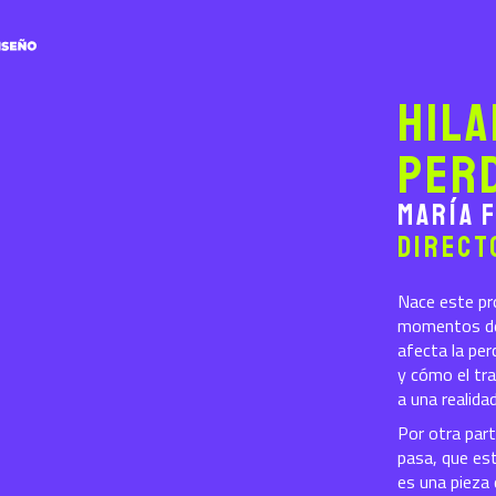
Hila
per
María 
Direct
Nace este pr
momentos de 
afecta la per
y cómo el tra
a una realida
Por otra par
pasa, que est
es una pieza 