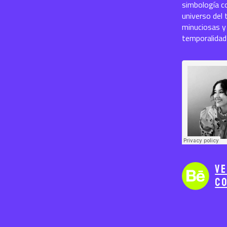
simbología co
universo del
minuciosas y
temporalidad
V
c