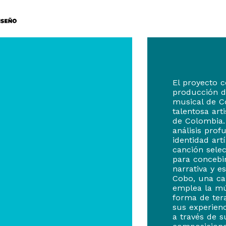
El proyecto c
producción d
musical de C
talentosa art
de Colombia.
análisis prof
identidad artí
canción selec
para concebi
narrativa y e
Cobo, una ca
emplea la m
forma de ter
sus experien
a través de s