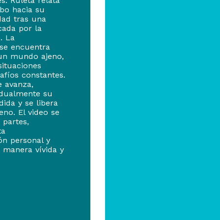
. Ruleta relata
obo hacia su
dad tras una
cada por la
. La
 se encuentra
un mundo ajeno,
situaciones
safíos constantes.
 avanza,
adualmente su
dida y se libera
eno. El video se
 partes,
ta
ón personal y
 manera vívida y