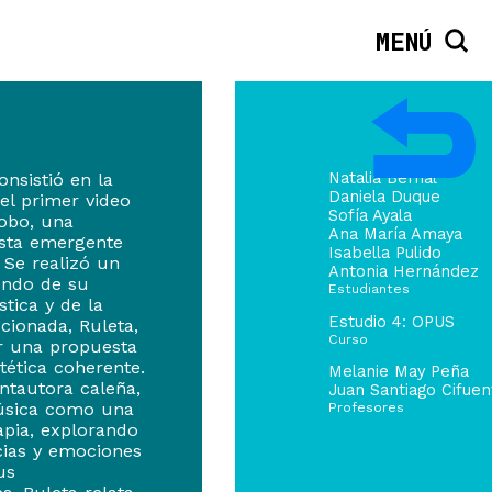
MENÚ
onsistió en la
Natalia Bernal
Daniela Duque
el primer video
Sofía Ayala
obo, una
Ana María Amaya
ista emergente
Isabella Pulido
 Se realizó un
Antonia Hernández
undo de su
Estudiantes
stica y de la
Estudio 4: OPUS
cionada, Ruleta,
Curso
r una propuesta
stética coherente.
Melanie May Peña
ntautora caleña,
Juan Santiago Cifuen
úsica como una
Profesores
apia, explorando
cias y emociones
us