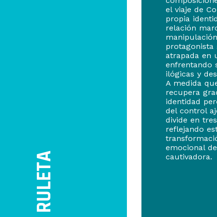
composiciones
el viaje de C
propia identi
relación mar
manipulación
protagonista
atrapada en 
enfrentando 
ilógicas y de
A medida que
recupera gr
identidad per
del control aj
divide en tres
reflejando es
transformaci
emocional de
RULETA
cautivadora.