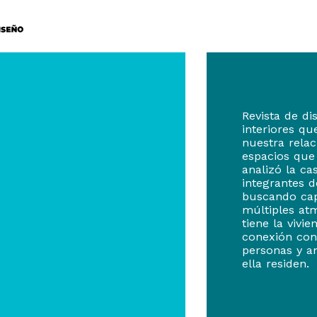
Revista de di
interiores qu
nuestra relac
espacios que
analizó la ca
integrantes d
buscando cap
múltiples at
tiene la vivie
conexión con
personas y a
ella residen.