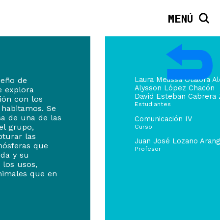
MENÚ
seño de
Laura Melissa Otálora A
Alysson López Chacón
e explora
David Esteban Cabrera 
ión con los
Estudiantes
 habitamos. Se
sa de una de las
Comunicación IV
el grupo,
Curso
turar las
Juan José Lozano Aran
mósferas que
Profesor
nda y su
 los usos,
nimales que en