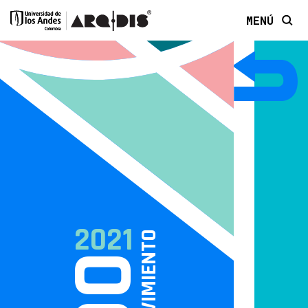
MENÚ
2021