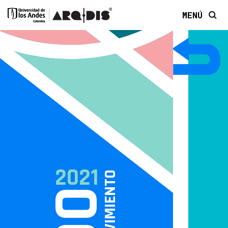
MENÚ
2021