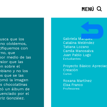
MENÚ
busca que los
Gabriela Márquez
Catalina Meléndez
no olvidemos,
Tatiana Lozano
tifiquemos con
Camila Manosalva
rno, que
Juan Pablo Lugo
or medio de las
Estudiantes
alor que las
Proyecto Básico: Apreciac
en sobre el
Creación
biano y no los
Curso
os que se las
 tomó la imagen
Roxana Martínez
s chocolatinas
Elsa Franco
lizó un álbum de
Profesores
uenciado por el
triz González.