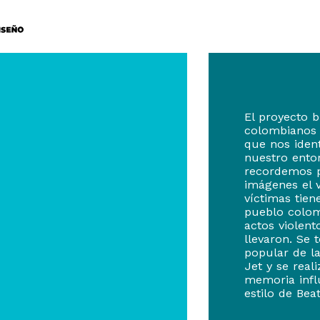
El proyecto 
colombianos 
que nos iden
nuestro ento
recordemos p
imágenes el v
víctimas tien
pueblo colom
actos violent
llevaron. Se
popular de la
Jet y se rea
memoria infl
estilo de Bea