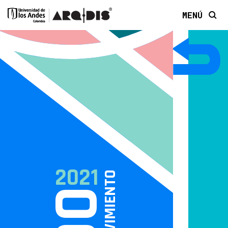
MENÚ
2021