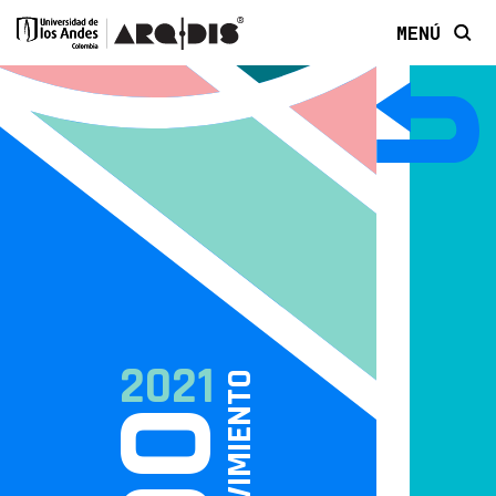
MENÚ
2021