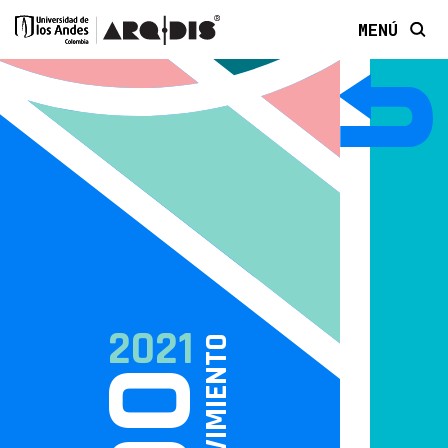
MENÚ
2021