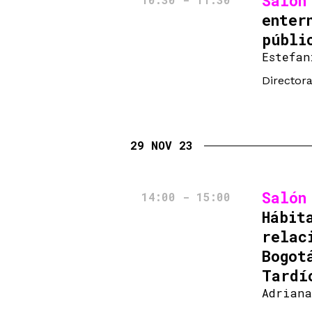
Salón
enter
públi
Estefan
Directora
29 NOV 23
Salón
14:00 - 15:00
Hábit
relac
Bogot
Tardí
Adriana