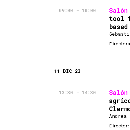
Salón
09:00 - 10:00
tool 
based
Sebasti
Director
11 DIC 23
Salón
13:30 - 14:30
agríc
Clerm
Andrea 
Director