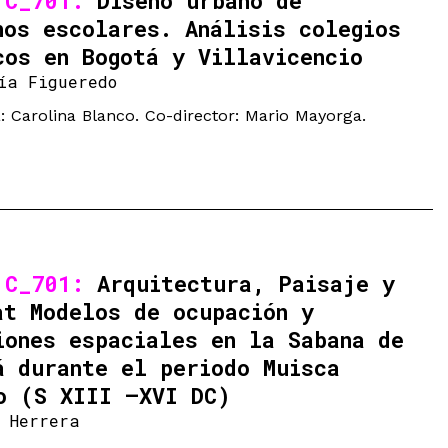
 C_701:
Diseño urbano de
nos escolares. Análisis colegios
cos en Bogotá y Villavicencio
ía Figueredo
: Carolina Blanco. Co-director: Mario Mayorga.
 C_701:
Arquitectura, Paisaje y
at Modelos de ocupación y
iones espaciales en la Sabana de
á durante el periodo Muisca
o (S XIII –XVI DC)
 Herrera