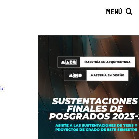
MENÚ
ía
s