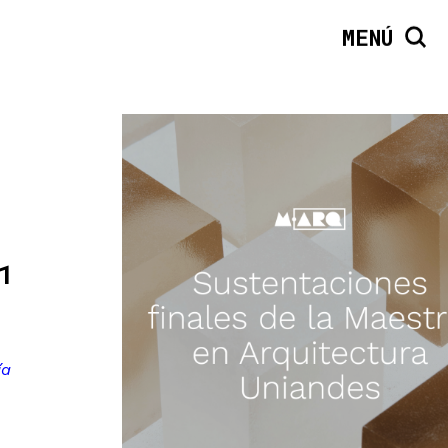
MENÚ
1
ía