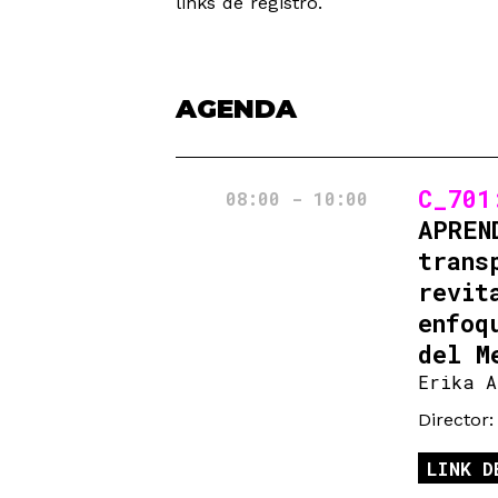
links de registro.
AGENDA
C_70
08:00 - 10:00
APREN
trans
revit
enfoq
del M
Erika A
Director:
LINK D