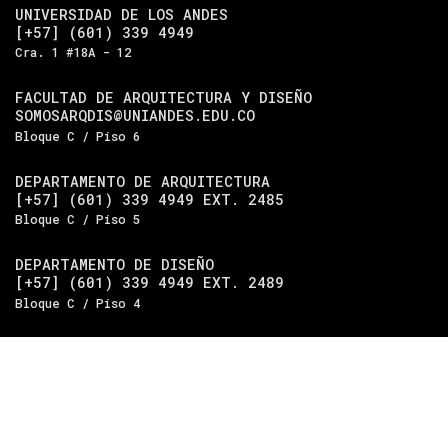
UNIVERSIDAD DE LOS ANDES
[+57] (601) 339 4949
Cra. 1 #18A - 12
FACULTAD DE ARQUITECTURA Y DISEÑO
SOMOSARQDIS@UNIANDES.EDU.CO
Bloque C / Piso 6
DEPARTAMENTO DE ARQUITECTURA
[+57] (601) 339 4949 EXT. 2485
Bloque C / Piso 5
DEPARTAMENTO DE DISEÑO
[+57] (601) 339 4949 EXT. 2489
Bloque C / Piso 4
Universidad de los Andes
| Vigilada Mineducación.
Reconocimiento como universidad: Decreto 1297 del 30 de
mayo de 1964. Reconocimiento de personería jurídica:
Resolución 28 del 23 de febrero de 1949, Minjusticia.
Acreditación institucional de alta calidad, 10 años:
Resolución 000194 del 16 de enero del 2025.