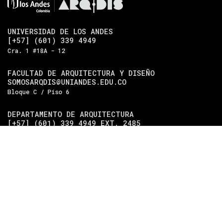
UNIVERSIDAD DE LOS ANDES
[+57] (601) 339 4949
Cra. 1 #18A - 12
FACULTAD DE ARQUITECTURA Y DISEÑO
SOMOSARQDIS@UNIANDES.EDU.CO
Bloque C / Piso 6
DEPARTAMENTO DE ARQUITECTURA
[+57] (601) 339 4949 EXT. 2485
Bloque C / Piso 5
DEPARTAMENTO DE DISEÑO
[+57] (601) 339 4949 EXT. 2489
Bloque C / Piso 4
Universidad de los Andes
| Vigilada Mineducación.
Reconocimiento como universidad: Decreto 1297 del 30 de
mayo de 1964. Reconocimiento de personería jurídica:
Resolución 28 del 23 de febrero de 1949, Minjusticia.