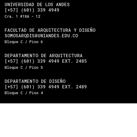
UNIVERSIDAD DE LOS ANDES
[+57] (601) 339 4949
Cra. 1 #18A - 12
FACULTAD DE ARQUITECTURA Y DISEÑO
SOMOSARQDIS@UNIANDES.EDU.CO
Bloque C / Piso 6
DEPARTAMENTO DE ARQUITECTURA
[+57] (601) 339 4949 EXT. 2485
Bloque C / Piso 5
DEPARTAMENTO DE DISEÑO
[+57] (601) 339 4949 EXT. 2489
Bloque C / Piso 4
Universidad de los Andes
| Vigilada Mineducación.
Reconocimiento como universidad: Decreto 1297 del 30 de
mayo de 1964. Reconocimiento de personería jurídica:
Resolución 28 del 23 de febrero de 1949, Minjusticia.
Acreditación institucional de alta calidad, 10 años:
Resolución 000194 del 16 de enero del 2025.