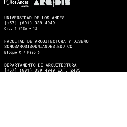
UNIVERSIDAD DE LOS ANDES
[+57] (601) 339 4949
Cra. 1 #18A - 12
FACULTAD DE ARQUITECTURA Y DISEÑO
SOMOSARQDIS@UNIANDES.EDU.CO
Bloque C / Piso 6
DEPARTAMENTO DE ARQUITECTURA
[+57] (601) 339 4949 EXT. 2485
Bloque C / Piso 5
DEPARTAMENTO DE DISEÑO
[+57] (601) 339 4949 EXT. 2489
Bloque C / Piso 4
Universidad de los Andes
| Vigilada Mineducación.
Reconocimiento como universidad: Decreto 1297 del 30 de
mayo de 1964. Reconocimiento de personería jurídica:
Resolución 28 del 23 de febrero de 1949, Minjusticia.