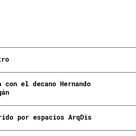
tro
a con el decano Hernando
gán
rido por espacios ArqDis