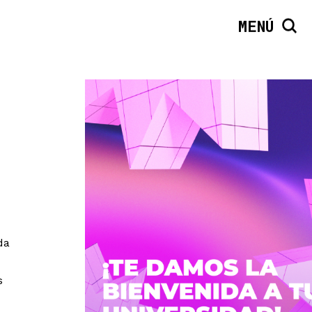
MENÚ
da
s