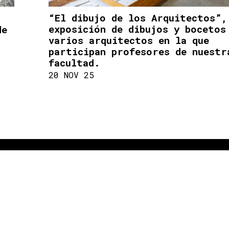
“El dibujo de los Arquitectos”,
exposición de dibujos y bocetos
de
varios arquitectos en la que
participan profesores de nuestr
facultad.
20 NOV 25
FACULTAD DE ARQUITECTURA Y DISEÑO
SOMOSARQDIS@UNIANDES.EDU.CO
Bloque C / Piso 6
DEPARTAMENTO DE DISEÑO
[+57] (601) 339 4949 EXT. 2489