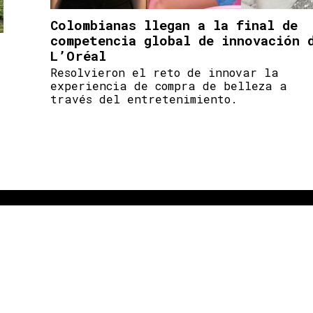
Colombianas llegan a la final de
competencia global de innovación 
L’Oréal
Resolvieron el reto de innovar la
experiencia de compra de belleza a
través del entretenimiento.
UNIVERSIDAD DE LOS ANDES
[+57] (601) 339 4949
Cra. 1 #18A - 12
DEPARTAMENTO DE ARQUITECTURA
[+57] (601) 339 4949 EXT. 2485