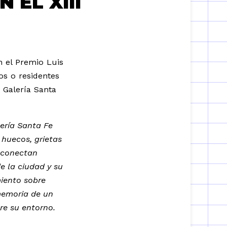
 EL XIII
n el Premio Luis
os o residentes
 Galería Santa
lería Santa Fe
huecos, grietas
 conectan
de la ciudad y su
miento sobre
memoria de un
re su entorno.