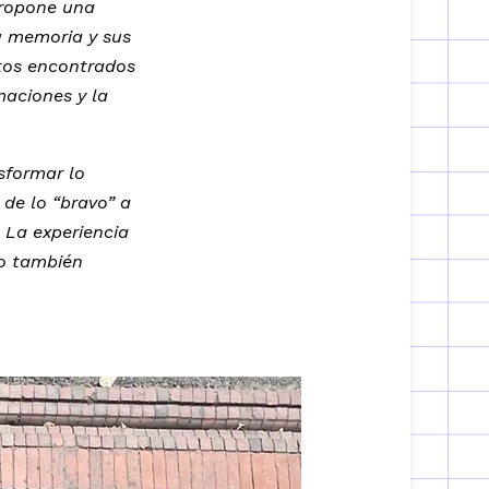
propone una
u memoria y sus
etos encontrados
maciones y la
sformar lo
de lo “bravo” a
. La experiencia
no también